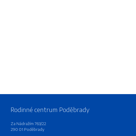
Rodinné centrum Poděbrady
Za Nádražím 763/22
290 01 Poděbrady