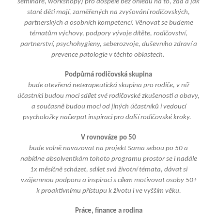
semináře, workshopy) pro dospělé bez ohledu na to, zda a jak
staré děti mají, zaměřených na zvyšování rodičovských,
partnerských a osobních kompetencí. Věnovat se budeme
tématům výchovy, podpory vývoje dítěte, rodičovství,
partnerství, psychohygieny, seberozvoje, duševního zdraví a
prevence patologie v těchto oblastech.
Podpůrná rodičovská skupina
bude otevřená neterapeutická skupina pro rodiče, v níž
účastníci budou moci sdílet své rodičovské zkušenosti a obavy,
a současně budou moci od jiných účastníků i vedoucí
psycholožky načerpat inspiraci pro další rodičovské kroky.
V rovnováze po 50
bude volně navazovat na projekt Sama sebou po 50 a
nabídne absolventkám tohoto programu prostor se i nadále
1x měsíčně scházet, sdílet svá životní témata, dávat si
vzájemnou podporu a inspiraci s cílem motivovat osoby 50+
k proaktivnímu přístupu k životu i ve vyšším věku.
Práce, finance a rodina