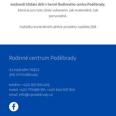
možností hlídání dětí v herně Rodinného centra Poděbrady
,
které je pro tyto účely vybaveno jak materiálně, tak
personálně.
Nabídku konkrétních aktivit projektu najdete
ZDE
Rodinné centrum Poděbrady
Za Nádražím 763/22
290 01 Poděbrady
telefon: +420 325 616 406
mobil: +420 773 669 551, +420 604 937 300
email:
info@rcpodebrady.cz