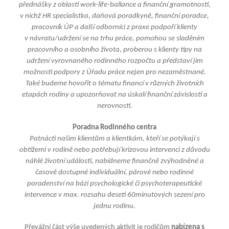
přednášky z oblasti work-life-ballance a finanční gramotnosti,
v nichž HR specialistka, daňová poradkyně, finanční poradce,
pracovník ÚP a další odborníci z praxe podpoří klienty
v návratu/udržení se na trhu práce, pomohou se sladěním
pracovního a osobního života, proberou s klienty tipy na
udržení vyrovnaného rodinného rozpočtu a představí jim
možnosti podpory z Úřadu práce nejen pro nezaměstnané.
Také budeme hovořit o tématu financí v různých životních
etapách rodiny a upozorňovat na úskalí finanční závislosti a
nerovnosti.
Poradna Rodinného centra
Patnácti našim klientům a klientkám, kteří se potýkají s
obtížemi v rodině nebo potřebují krizovou intervenci z důvodu
náhlé životní události, nabídneme finančně zvýhodněné a
časově dostupné individuální, párové nebo rodinné
poradenství na bázi psychologické či psychoterapeutické
intervence v max. rozsahu deseti 60minutových sezení pro
jednu rodinu.
Převážní část výše uvedených aktivit je rodičům
nabízena s