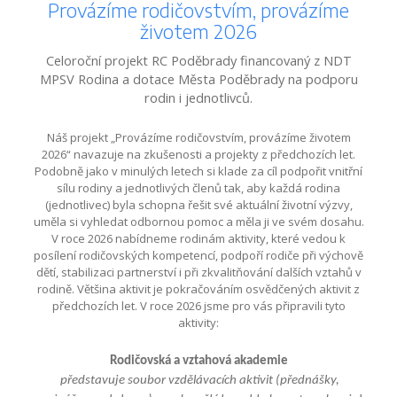
Provázíme rodičovstvím, provázíme
životem 2026
Celoroční projekt RC Poděbrady financovaný z NDT
MPSV Rodina a dotace Města Poděbrady na podporu
rodin i jednotlivců.
Náš projekt „Provázíme rodičovstvím, provázíme životem
2026“ navazuje na zkušenosti a projekty z předchozích let.
Podobně jako v minulých letech si klade za cíl podpořit vnitřní
sílu rodiny a jednotlivých členů tak, aby každá rodina
(jednotlivec) byla schopna řešit své aktuální životní výzvy,
uměla si vyhledat odbornou pomoc a měla ji ve svém dosahu.
V roce 2026 nabídneme rodinám aktivity, které vedou k
posílení rodičovských kompetencí, podpoří rodiče při výchově
dětí, stabilizaci partnerství i při zkvalitňování dalších vztahů v
rodině. Většina aktivit je pokračováním osvědčených aktivit z
předchozích let. V roce 2026 jsme pro vás připravili tyto
aktivity:
Rodičovská a vztahová akademie
představuje soubor vzdělávacích aktivit (přednášky,