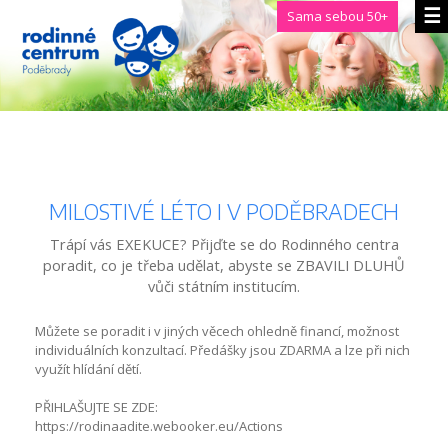
Sama sebou 50+
MILOSTIVÉ LÉTO I V PODĚBRADECH
Trápí vás EXEKUCE? Přijďte se do Rodinného centra
poradit, co je třeba udělat, abyste se ZBAVILI DLUHŮ
vůči státním institucím.
Můžete se poradit i v jiných věcech ohledně financí, možnost
individuálních konzultací. Předášky jsou ZDARMA a lze při nich
využít hlídání dětí.
PŘIHLAŠUJTE SE ZDE:
https://rodinaadite.webooker.eu/Actions