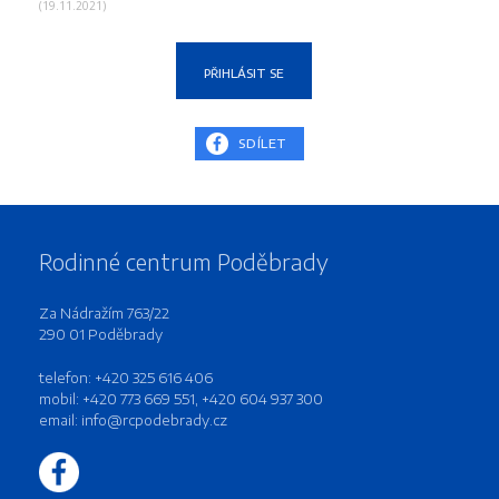
(19.11.2021)
PŘIHLÁSIT SE
SDÍLET
Rodinné centrum Poděbrady
Za Nádražím 763/22
290 01 Poděbrady
telefon: +420 325 616 406
mobil: +420 773 669 551, +420 604 937 300
email:
info@rcpodebrady.cz